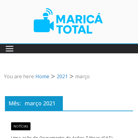
Pular
para
o
conteúdo
You are here:
Home
2021
março
Mês:
março 2021
NOTÍCIAS
Uma ação do Grupamento de Ações Táticas (GAT)