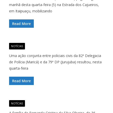
manhã desta quarta-feira (5) na Estrada dos Cajueiros,
em Itaipuaçu, mobilizando
Read More
NOTÍCIAS
Uma ação conjunta entre policiais civis da 82ª Delegacia
de Polícia (Maricá) e da 79ª DP (Jurujuba) resultou, nesta
quarta-feira
Read More
NOTÍCIAS
A família de Fernanda Cristina da Silva Oliveira, de 36