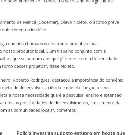
 povo fluminense”, concluiu o secretário de Agricultura,
imento de Maricá (Codemar), Olavo Noleto, o acordo prevê
conhecimento científico.
égia que nós chamamos de arranjo produtivo local
o nosso produtor local. É um trabalho conjunto com a
rabalhos que se somam aos que já temos com a Universidade
 torno desses projetos”, disse Noleto.
Janeiro, Roberto Rodrigues, destacou a importância do convênio
ojeto de desenvolver a ciência e que ela chegue a seus
leta a nossa necessidade que é a pesquisa, ensino e extensão.
liar nossas possibilidades de desenvolvimento, crescimento da
 com as comunidades locais”, comentou.
de
Polícia investiga suposto estupro em boate que