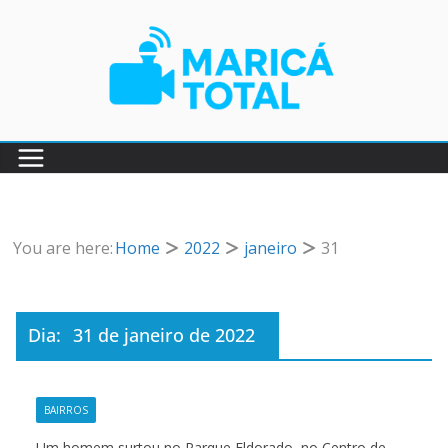
Pular
para
o
conteúdo
You are here:
Home
2022
janeiro
31
Dia:
31 de janeiro de 2022
BAIRROS
Um homem surtou no Parque Eldorado, no Centro de