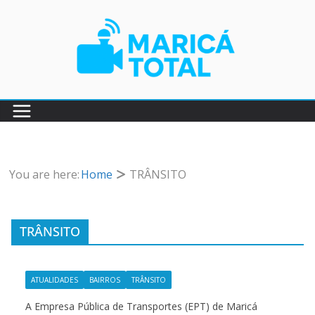
Pular
para
o
conteúdo
You are here:
Home
TRÂNSITO
TRÂNSITO
ATUALIDADES
BAIRROS
TRÂNSITO
A Empresa Pública de Transportes (EPT) de Maricá