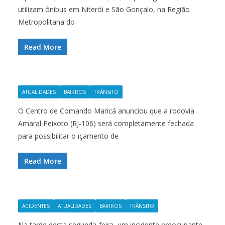
utilizam ônibus em Niterói e São Gonçalo, na Região
Metropolitana do
Read More
ATUALIDADES
BAIRROS
TRÂNSITO
O Centro de Comando Maricá anunciou que a rodovia
Amaral Peixoto (RJ-106) será completamente fechada
para possibilitar o içamento de
Read More
ACIDENTES
ATUALIDADES
BAIRROS
TRÂNSITO
Na tarde desta segunda-feira, um incidente preocupante