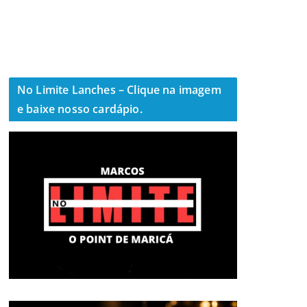
No Limite Lanches – Clique na imagem
e baixe nosso cardápio.