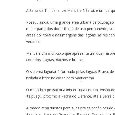
A Serra da Tiririca, entre Maricá e Niterói, é um par
Possui, ainda, uma grande área urbana de ocupação 
maior parte dos domicílios é de uso permanente, sob
áreas do litoral e nas margens das lagoas, as residên
veraneio.
Maricá é um município que apresenta um dos maior
com rios, lagoas, riachos e brejos.
O sistema lagunar é formado pelas lagoas Brava, de 
isolada a leste na divisa com Saquarema.
O município possui orla ininterrupta com extensão d
Itaipuaçu, próximo à Pedra do Elefante, até a Serra d
A cidade atrai turistas para suas praias oceânicas de
Itaipuaçu, Francês, Guaratiba, Bambui, Cordeirinho, 