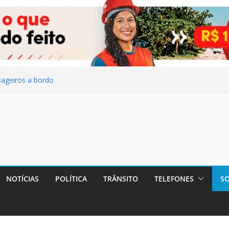
ageiros a bordo
bservação por
ntratação para
s sobre decisão
rais marcam
e fraude
NOTÍCIAS
POLÍTICA
TRÂNSITO
TELEFONES
SO
Maricá