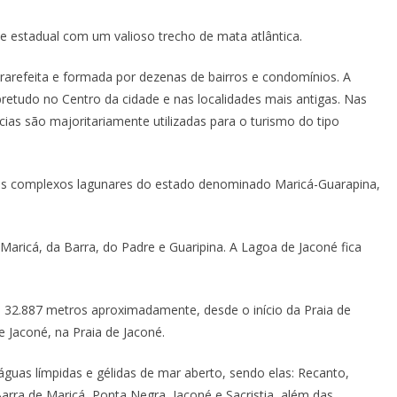
que estadual com um valioso trecho de mata atlântica.
rarefeita e formada por dezenas de bairros e condomínios. A
retudo no Centro da cidade e nas localidades mais antigas. Nas
cias são majoritariamente utilizadas para o turismo do tipo
es complexos lagunares do estado denominado Maricá-Guarapina,
Maricá, da Barra, do Padre e Guaripina. A Lagoa de Jaconé fica
e 32.887 metros aproximadamente, desde o início da Praia de
e Jaconé, na Praia de Jaconé.
 águas límpidas e gélidas de mar aberto, sendo elas: Recanto,
Barra de Maricá, Ponta Negra, Jaconé e Sacristia, além das