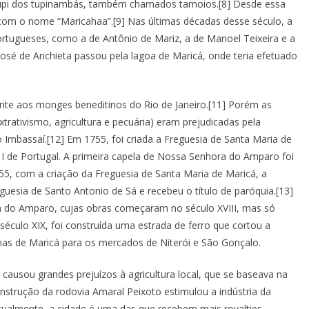
tupi dos tupinambás, também chamados tamoios.[8] Desde essa
com o nome “Maricahaa”.[9] Nas últimas décadas desse século, a
ortugueses, como a de Antônio de Mariz, a de Manoel Teixeira e a
José de Anchieta passou pela lagoa de Maricá, onde teria efetuado
nte aos monges beneditinos do Rio de Janeiro.[11] Porém as
trativismo, agricultura e pecuária) eram prejudicadas pela
o Imbassaí.[12] Em 1755, foi criada a Freguesia de Santa Maria de
 de Portugal. A primeira capela de Nossa Senhora do Amparo foi
55, com a criação da Freguesia de Santa Maria de Maricá, a
esia de Santo Antonio de Sá e recebeu o título de paróquia.[13]
a do Amparo, cujas obras começaram no século XVIII, mas só
 século XIX, foi construída uma estrada de ferro que cortou a
nas de Maricá para os mercados de Niterói e São Gonçalo.
causou grandes prejuízos à agricultura local, que se baseava na
strução da rodovia Amaral Peixoto estimulou a indústria da
 Atualmente, a cidade é uma das que recebem mais royalties