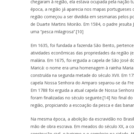
chegaram à região, ela estava ocupada pela nação 
época, a região já aparecia nos mapas portugueses 
região começou a ser dividida em sesmarias pelos p
de Duarte Martins Moirão. Em 1584, o padre jesuíta 
uma “pesca milagrosa”.[10]
Em 1635, foi fundada a fazenda São Bento, pertence
atividades econômicas das propriedades da região (ex
malária. Em 1675, foi erguida a capela de São José d
Maricá: o nome era uma homenagem à rainha Maria I
construída na segunda metade do século XVII. Em 17
capela Nossa Senhora do Amparo separou-se da Fregu
Em 1788 foi erguida a atual capela de Nossa Senhor
foram finalizadas no século seguinte.[14] No final do
região, propiciando a escoação da pesca e das bana
Na mesma época, a abolição da escravidão no Brasil 
mão de obra escrava. Em meados do século XX, a con
construção civil, o turismo e o comércio na cidade.