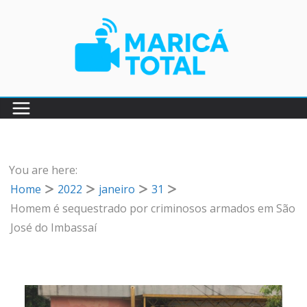
Pular
para
o
conteúdo
You are here:
Home
2022
janeiro
31
Homem é sequestrado por criminosos armados em São
José do Imbassaí