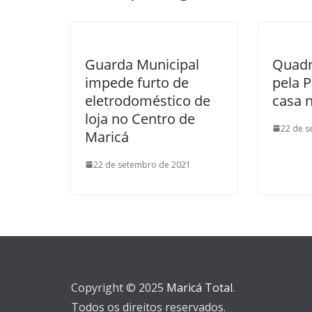
Guarda Municipal
Quadr
impede furto de
pela 
eletrodoméstico de
casa 
loja no Centro de
22 de s
Maricá
22 de setembro de 2021
Copyright © 2025
Maricá Total
.
Todos os direitos reservados.