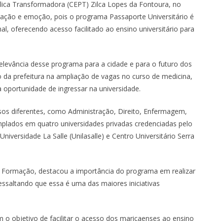
ca Transformadora (CEPT) Zilca Lopes da Fontoura, no
ação e emoção, pois o programa Passaporte Universitário é
l, oferecendo acesso facilitado ao ensino universitário para
relevância desse programa para a cidade e para o futuro dos
o da prefeitura na ampliação de vagas no curso de medicina,
oportunidade de ingressar na universidade.
sos diferentes, como Administração, Direito, Enfermagem,
mplados em quatro universidades privadas credenciadas pelo
niversidade La Salle (Unilasalle) e Centro Universitário Serra
 e Formação, destacou a importância do programa em realizar
saltando que essa é uma das maiores iniciativas
m o objetivo de facilitar o acesso dos maricaenses ao ensino