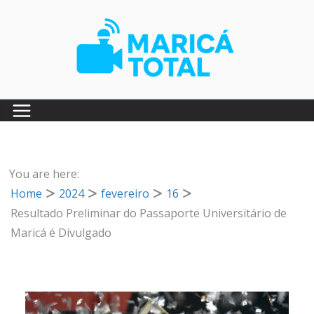
Pular
para
o
conteúdo
You are here:
Home
2024
fevereiro
16
Resultado Preliminar do Passaporte Universitário de
Maricá é Divulgado