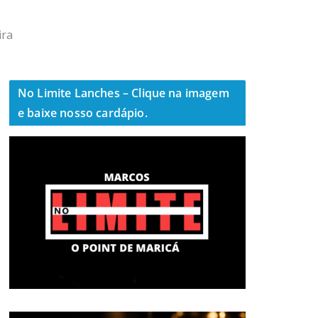
ira
No Limite Lanches – Clique na imagem
e baixe nosso cardápio.