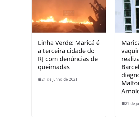
Linha Verde: Maricá é
Maric
a terceira cidade do
vaqui
RJ com denúncias de
realiz
queimadas
Barcel
diagn
21 de junho de 2021
Malfo
Arnold
21 de j