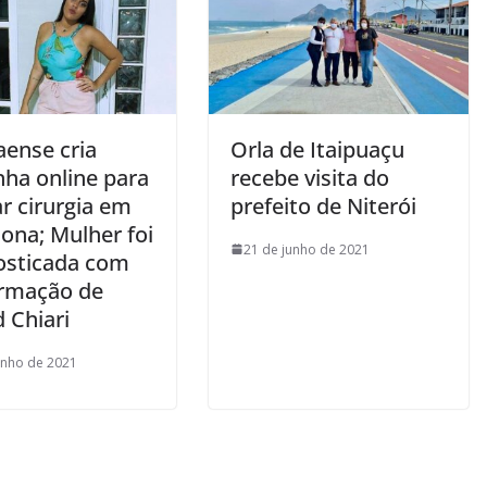
aense cria
Orla de Itaipuaçu
nha online para
recebe visita do
ar cirurgia em
prefeito de Niterói
ona; Mulher foi
21 de junho de 2021
osticada com
rmação de
 Chiari
unho de 2021