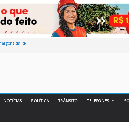
argens da RJ-
residências em
igiênica para
es do
missores em
NOTÍCIAS
POLÍTICA
TRÂNSITO
TELEFONES
SO