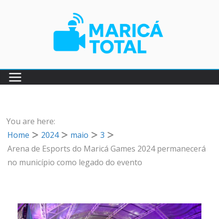
Pular
para
o
conteúdo
You are here:
Home
2024
maio
3
Arena de Esports do Maricá Games 2024 permanecerá
no município como legado do evento