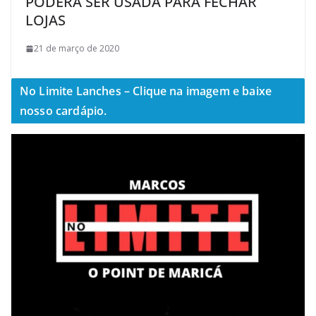
PODERÁ SER USADA PARA FECHAR
LOJAS
21 de março de 2020
No Limite Lanches – Clique na imagem e baixe
nosso cardápio.