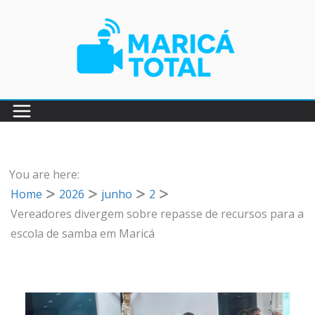
Pular
para
o
conteúdo
You are here:
Home
2026
junho
2
Vereadores divergem sobre repasse de recursos para a
escola de samba em Maricá