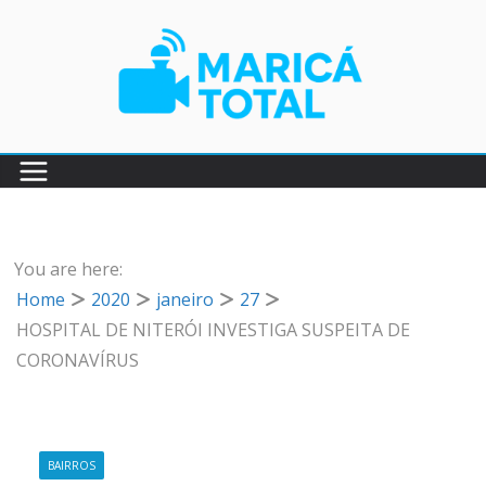
Pular
para
o
conteúdo
You are here:
Home
2020
janeiro
27
HOSPITAL DE NITERÓI INVESTIGA SUSPEITA DE
CORONAVÍRUS
BAIRROS