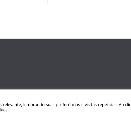
relevante, lembrando suas preferências e visitas repetidas. Ao cli
kies.
Sair da versão mobile