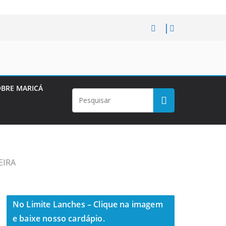
BRE MARICÁ
EIRA
No Limite Lanches – Clique na imagem
e baixe nosso cardápio.