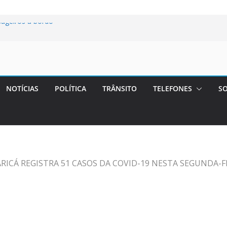
ageiros a bordo
bservação por
ntratação para
s sobre decisão
NOTÍCIAS
POLÍTICA
TRÂNSITO
TELEFONES
SO
rais marcam
e fraude
Maricá
RICÁ REGISTRA 51 CASOS DA COVID-19 NESTA SEGUNDA-F