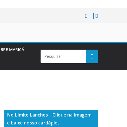
BRE MARICÁ
No Limite Lanches – Clique na imagem
e baixe nosso cardápio.