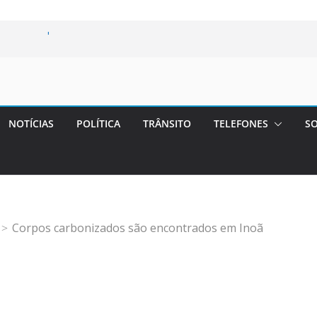
m Maricá e pede
rais marcam
e fraude
Maricá
ageiros a bordo
NOTÍCIAS
POLÍTICA
TRÂNSITO
TELEFONES
SO
esfaquear o
Corpos carbonizados são encontrados em Inoã