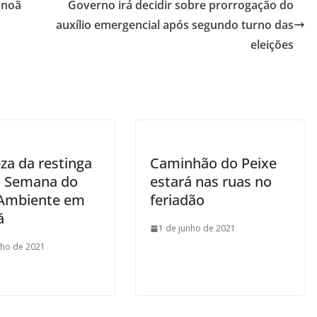
Inoã
Governo irá decidir sobre prorrogação do
auxílio emergencial após segundo turno das
eleições
m
za da restinga
Caminhão do Peixe
a Semana do
estará nas ruas no
Ambiente em
feriadão
á
1 de junho de 2021
nho de 2021