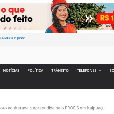
m Maricá e pede
rais marcam
e fraude
Maricá
ageiros a bordo
NOTÍCIAS
POLÍTICA
TRÂNSITO
TELEFONES
SO
esfaquear o
oto adulterada é apreendida pelo PROEIS em Itaipuaçu