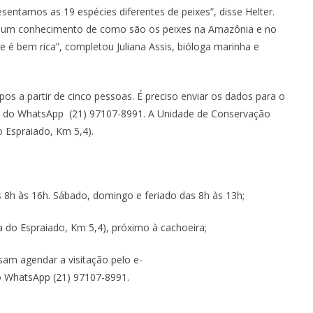
esentamos as 19 espécies diferentes de peixes”, disse Helter.
 um conhecimento de como são os peixes na Amazônia e no
e é bem rica”, completou Juliana Assis, bióloga marinha e
s a partir de cinco pessoas. É preciso enviar os dados para o
 do WhatsApp (21) 97107-8991. A Unidade de Conservação
o Espraiado, Km 5,4).
s 8h às 16h. Sábado, domingo e feriado das 8h às 13h;
 do Espraiado, Km 5,4), próximo à cachoeira;
am agendar a visitação pelo e-
o WhatsApp (21) 97107-8991.