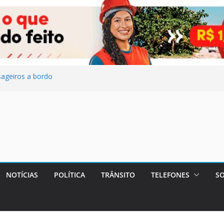
ageiros a bordo
bservação por
ntratação para
s sobre decisão
rais marcam
e fraude
NOTÍCIAS
POLÍTICA
TRÂNSITO
TELEFONES
SO
Maricá