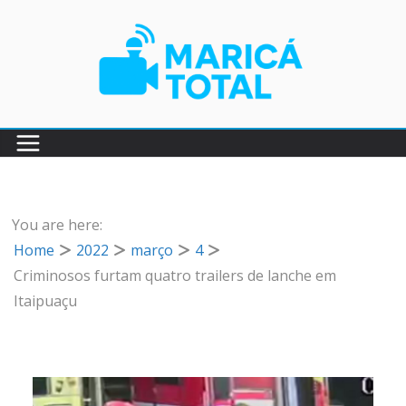
Pular
para
o
conteúdo
You are here:
Home
2022
março
4
Criminosos furtam quatro trailers de lanche em
Itaipuaçu