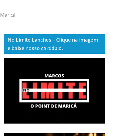
 Maricá
No Limite Lanches – Clique na imagem
e baixe nosso cardápio.