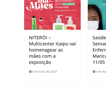
NITERÓI –
Saúde
Multicenter Itaipu vai
Sema
homenagear as
Enfer
mães com a
Maricá
exposição
11/05
5 de maio de 2023
5 de ma