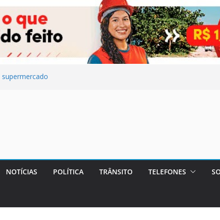
e supermercado
esfaquear o
m Maricá e pede
ita UBS do
de cometer
NOTÍCIAS
POLÍTICA
TRÂNSITO
TELEFONES
SO