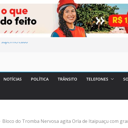
e supermercado
esfaquear o
m Maricá e pede
ita UBS do
NOTÍCIAS
POLÍTICA
TRÂNSITO
TELEFONES
SO
de cometer
Bloco do Tromba Nervosa agita Orla de Itaipuaçu com gran