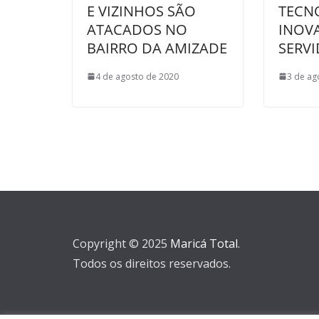
E VIZINHOS SÃO
TECN
ATACADOS NO
INOV
BAIRRO DA AMIZADE
SERV
4 de agosto de 2020
3 de ag
Copyright © 2025
Maricá Total
.
Todos os direitos reservados.