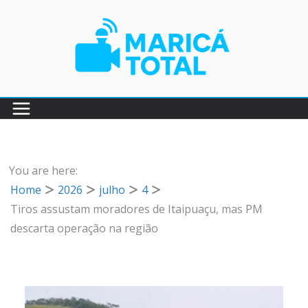
Pular
para
o
conteúdo
You are here:
Home
2026
julho
4
Tiros assustam moradores de Itaipuaçu, mas PM
descarta operação na região