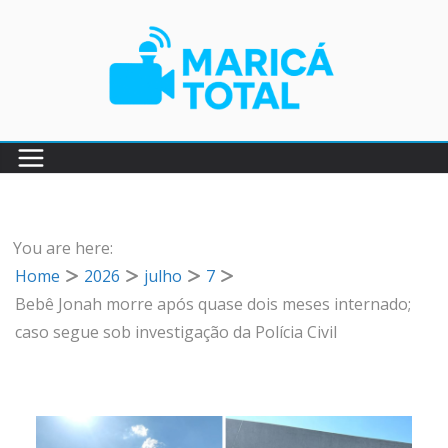
Pular
para
o
conteúdo
You are here:
Home
2026
julho
7
Bebê Jonah morre após quase dois meses internado;
caso segue sob investigação da Polícia Civil