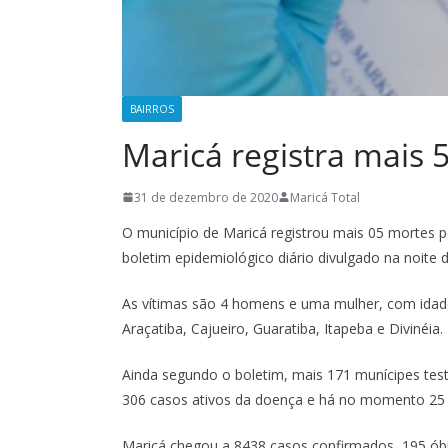
BAIRROS
Maricá registra mais 
31 de dezembro de 2020
Maricá Total
O município de Maricá registrou mais 05 mortes p
boletim epidemiológico diário divulgado na noite d
As vítimas são 4 homens e uma mulher, com idade
Araçatiba, Cajueiro, Guaratiba, Itapeba e Divinéia.
Ainda segundo o boletim, mais 171 munícipes tes
306 casos ativos da doença e há no momento 25 ó
Maricá chegou a 8438 casos confirmados, 195 óbi