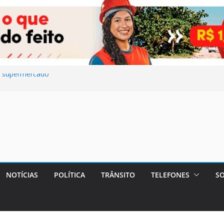
e supermercado
esfaquear o
m Maricá e pede
ita UBS do
de cometer
NOTÍCIAS
POLÍTICA
TRÂNSITO
TELEFONES
SO