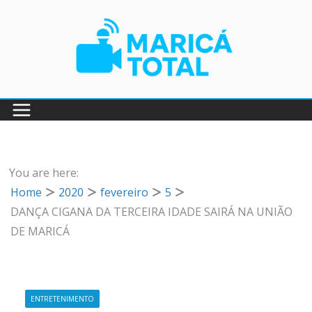
Pular
para
o
conteúdo
You are here:
Home
2020
fevereiro
5
DANÇA CIGANA DA TERCEIRA IDADE SAIRÁ NA UNIÃO
DE MARICÁ
ENTRETENIMENTO