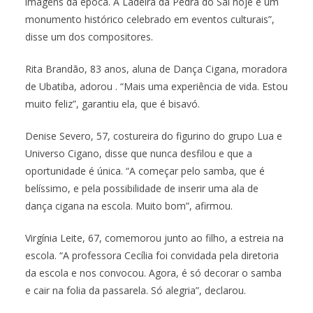
imagens da época. A Ladeira da Pedra do Sal hoje é um
monumento histórico celebrado em eventos culturais”,
disse um dos compositores.
Rita Brandão, 83 anos, aluna de Dança Cigana, moradora
de Ubatiba, adorou . “Mais uma experiência de vida. Estou
muito feliz”, garantiu ela, que é bisavó.
Denise Severo, 57, costureira do figurino do grupo Lua e
Universo Cigano, disse que nunca desfilou e que a
oportunidade é única. “A começar pelo samba, que é
belíssimo, e pela possibilidade de inserir uma ala de
dança cigana na escola. Muito bom”, afirmou.
Virgínia Leite, 67, comemorou junto ao filho, a estreia na
escola. “A professora Cecília foi convidada pela diretoria
da escola e nos convocou. Agora, é só decorar o samba
e cair na folia da passarela. Só alegria”, declarou.